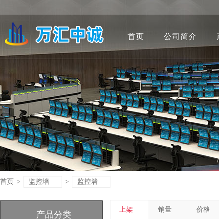
首页
公司简介
首页
>
监控墙
>
监控墙
上架
销量
价格
产品分类