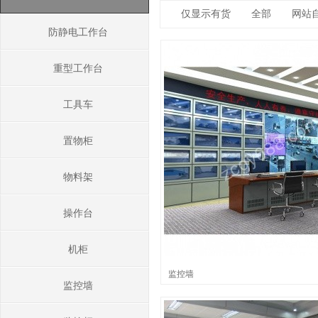
仅显示有货
全部
网站
防静电工作台
重型工作台
工具车
置物柜
物料架
操作台
机柜
监控墙
监控墙