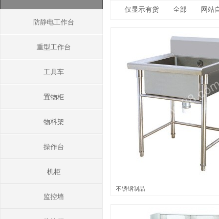
仅显示有货
全部
网站
防静电工作台
重型工作台
工具车
置物柜
物料架
操作台
机柜
不锈钢制品
监控墙