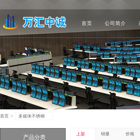
首页
公司简介
首页
>
多媒体不锈钢
上架
销量
价格
产品分类