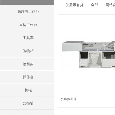
仅显示有货
全部
网站
防静电工作台
重型工作台
工具车
置物柜
物料架
操作台
机柜
多媒体讲台
监控墙