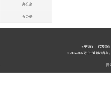
办公桌
办公椅
关于我们
|
联系我们
© 2005-2026 万汇中诚 版权
.
网